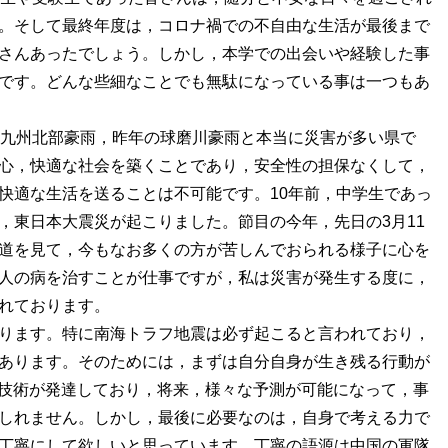
。そして最終年度は，コロナ禍での不自由な生活が最後まで
さんあったでしょう。しかし，本学での出会いや経験した事
です。どんな些細なことでも無駄になっている事は一つもあ
の九州北部豪雨，昨年の球磨川豪雨と本当に災害が多い県で
心，快適な社会を築くことであり，安全性の担保なくして，
快適な生活を送ることは不可能です。10年前，中学生であっ
，東日本大震災が起こりました。節目の今年，先日の3月11
道を見て，今もなお多くの方が苦しんでおられる様子に心を
人の病を治すことが仕事ですが，私は災害が発生する度に，
れております。
ります。特に南海トラフ地震は必ず起こると言われており，
あります。そのためには，まずは自分自身が生き残る行動が
学技術が発達しており，将来，様々な予測が可能になって，事
しれません。しかし，最後に必要なのは，自身で考える力で
丁寧にして欲しいと思っています。丁寧の語源は中国の軍隊