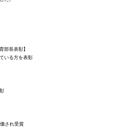
育部長表彰】
ている方を表彰
彰
評価され受賞