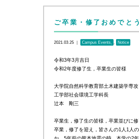
ご卒業・修了おめでと
2021.03.25 ｜
Campus Events
,
Notice
令和3年3月吉日
令和2年度修了生，卒業生の皆様
大学院自然科学教育部土木建築学専攻
工学部社会環境工学科長
辻本 剛三
卒業生，修了生の皆様，卒業並びに修
卒業，修了を迎え，皆さんの1人1人
か。5年前の熊本地震の時，本学の2