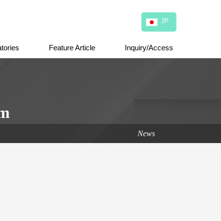
JP
tories
Feature Article
Inquiry/Access
&
am
News