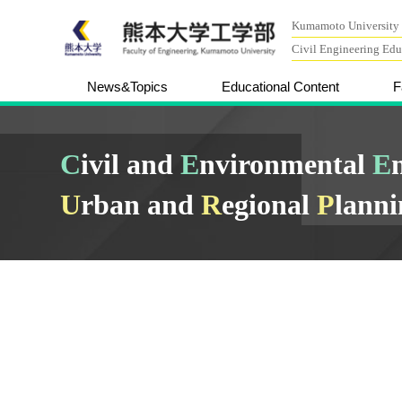
Kumamoto University 
Civil Engineering Ed
News&Topics
Educational Content
F
C
ivil and
E
nvironmental
E
U
rban and
R
egional
P
lann