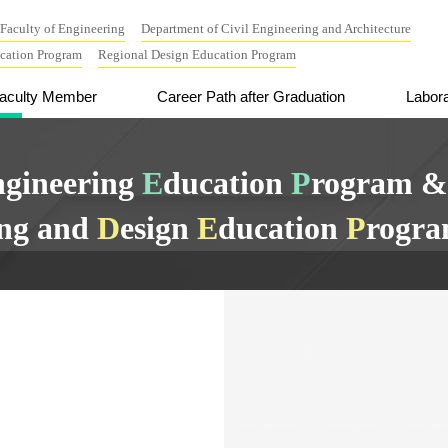
Faculty of Engineering
Department of Civil Engineering and Architecture
ucation Program
Regional Design Education Program
aculty Member
Career Path after Graduation
Labora
ngineering
E
ducation
P
rogram 
ing and
D
esign
E
ducation
P
rogr