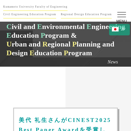
Kumamoto University Faculty of Engineering
Civil Engineering Education Program
Regional Design Education Program
MENU
C
ivil and
E
nvironmental
E
ngineering
JP
E
ducation
P
rogram &
U
rban and
R
egional
P
lanning and
D
esign
E
ducation
P
rogram
News
美代 礼生さんがCINEST2025
Best Paper Awardを受賞し