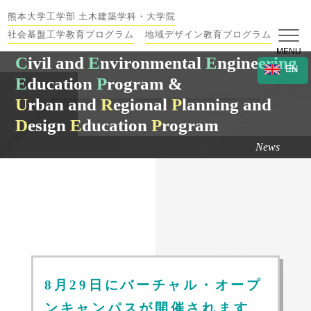
熊本大学工学部 土木建築学科・大学院
社会基盤工学教育プログラム
地域デザイン教育プログラム
MENU
C
ivil and
E
nvironmental
E
ngineering
EN
E
ducation
P
rogram &
U
rban and
R
egional
P
lanning and
D
esign
E
ducation
P
rogram
News
8月29日にバーチャル・オープ
ンキャンパスが開催されます