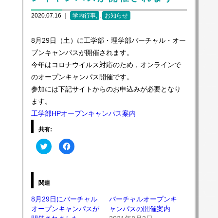
2020.07.16 ｜
学内行事
,
お知らせ
8月29日（土）に工学部・理学部バーチャル・オー
プンキャンパスが開催されます。
今年はコロナウイルス対応のため，オンラインで
のオープンキャンパス開催です。
参加には下記サイトからのお申込みが必要となり
ます。
工学部HPオープンキャンパス案内
共有:
ク
Facebook
リ
で
ッ
共
ク
有
し
す
て
る
Twitter
に
関連
で
は
共
ク
有
リ
8月29日にバーチャル
バーチャルオープンキ
(新
ッ
オープンキャンパスが
ャンパスの開催案内
し
ク
い
し