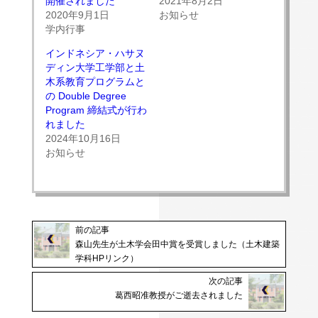
開催されました
2021年8月2日
ウ
て
ィ
く
2020年9月1日
お知らせ
ン
だ
学内行事
ド
さ
ウ
い
で
(新
インドネシア・ハサヌ
開
し
き
い
ディン大学工学部と土
ま
ウ
す)
ィ
木系教育プログラムと
ン
の Double Degree
ド
ウ
Program 締結式が行わ
で
開
れました
き
2024年10月16日
ま
す)
お知らせ
前の記事
森山先生が土木学会田中賞を受賞しました（土木建築
学科HPリンク）
次の記事
葛西昭准教授がご逝去されました