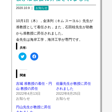
2020.10.9 ｜
お知らせ
10月1日（木），金洙列（キム スーヨル）先生が
准教授として着任され，また，石田桂先生が助教
から准教授に昇任されました。
金先生は海岸工学，海洋工学が専門です。
共有:
ク
Facebook
リ
で
ッ
共
ク
有
し
す
て
る
Twitter
に
関連
で
は
共
ク
有
リ
吉城 准教授の着任・円
佐藤先生が教授に昇任
(新
ッ
山 教授の昇任
されました
し
ク
い
し
2022年4月13日
2022年8月25日
ウ
て
ィ
く
お知らせ
お知らせ
ン
だ
ド
さ
ウ
い
円山先生が教授に昇任
で
(新
されました