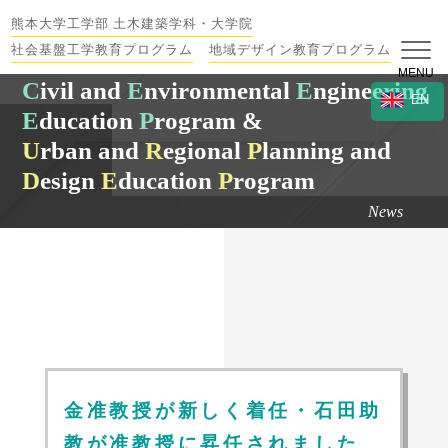
熊本大学工学部 土木建築学科・大学院
社会基盤工学教育プログラム
地域デザイン教育プログラム
MENU
C
ivil and
E
nvironmental
E
ngineering
EN
E
ducation
P
rogram &
U
rban and
R
egional
P
lanning and
D
esign
E
ducation
P
rogram
News
金准教授が新しく着任・石田助
教が准教授に昇任されました