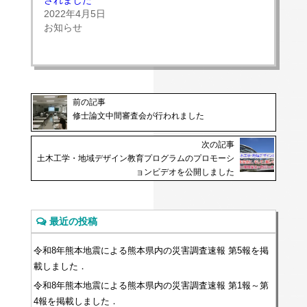
開
し
き
い
2022年4月5日
ま
ウ
す)
ィ
お知らせ
ン
ド
ウ
で
開
き
ま
す)
前の記事
修士論文中間審査会が行われました
次の記事
土木工学・地域デザイン教育プログラムのプロモーシ
ョンビデオを公開しました
最近の投稿
令和8年熊本地震による熊本県内の災害調査速報 第5報を掲
載しました．
令和8年熊本地震による熊本県内の災害調査速報 第1報～第
4報を掲載しました．